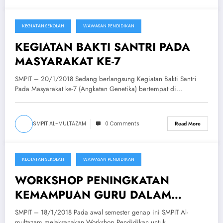
KEGIATAN SEKOLAH
WAWASAN PENDIDIKAN
January 20, 2018
KEGIATAN BAKTI SANTRI PADA
MASYARAKAT KE-7
SMPIT – 20/1/2018 Sedang berlangsung Kegiatan Bakti Santri
Pada Masyarakat ke-7 (Angkatan Genetika) bertempat di…
SMPIT AL-MULTAZAM
0 Comments
Read More
KEGIATAN SEKOLAH
WAWASAN PENDIDIKAN
January 18, 2018
WORKSHOP PENINGKATAN
KEMAMPUAN GURU DALAM
PENYUSUNAN RPP
SMPIT – 18/1/2018 Pada awal semester genap ini SMPIT Al-
multazam melaksanakan Workshop Pendidikan untuk