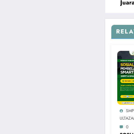
Juar
RELA
SMP
ULTAZ
0