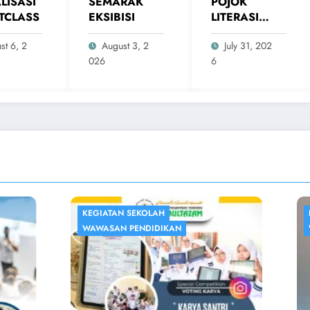
LISASI
SEMARAK
POJOK
TCLASS
EKSIBISI
LITERASI
MADING
st 6, 2
August 3, 2
July 31, 202
026
6
 SEKOLAH
KEGIATAN SEKOLAH
 PENDIDIKAN
WAWASAN PENDIDIKAN